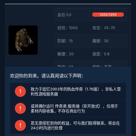
血巨人0
1200/1200
经验：1000
攻击：35-70
防御：15
魔御：30
敏捷：20
速度：0.8
等级：55
属性：不死
欢迎你的到来，请认真阅读以下声明：
刷新地点
致力于追忆2003年的热血传奇（1.76版），非私人营
利性游戏服务器
掉落物品
或将偶尔运行 传奇类 服务端（非开放式），仅用于
素材内容收集，不存在商业行为
以上结果对所有特殊爆率进行检索
若无意侵犯到你的权益，可与我们取得联系，将会在
24小时内进行处理