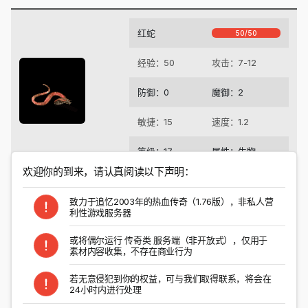
红蛇
50/50
经验：50
攻击：7-12
防御：0
魔御：2
敏捷：15
速度：1.2
等级：17
属性：生物
欢迎你的到来，请认真阅读以下声明：
刷新地点
致力于追忆2003年的热血传奇（1.76版），非私人营
利性游戏服务器
掉落物品
或将偶尔运行 传奇类 服务端（非开放式），仅用于
素材内容收集，不存在商业行为
以上结果对所有特殊爆率进行检索
若无意侵犯到你的权益，可与我们取得联系，将会在
24小时内进行处理