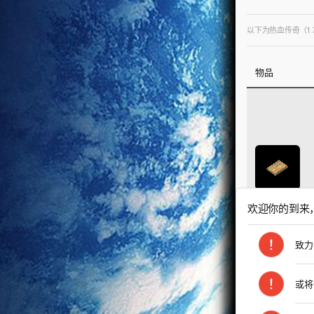
以下为热血传奇（1.
物品
欢迎你的到来
致力
掉落怪
或将
以上结果对所