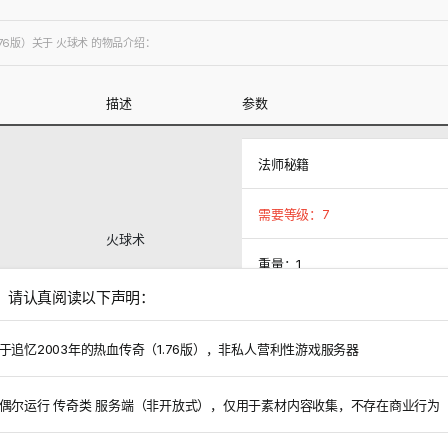
76版）关于 火球术 的物品介绍：
描述
参数
法师秘籍
需要等级：7
火球术
重量：1
，请认真阅读以下声明：
系统价格：500
于追忆2003年的热血传奇（1.76版），非私人营利性游戏服务器
物
偶尔运行 传奇类 服务端（非开放式），仅用于素材内容收集，不存在商业行为
有特殊爆率进行检索